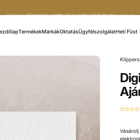
Diavetítés szüneteltetése
Kérdésed van? Katt a jobb alsó sarokban található chat gombra!
ezdőlap
Termékek
Márkák
Oktatás
Ügyfélszolgálat
Heti Füst 
Kezdőlap
Termékek
Márkák
Oktatás
Ügyfélszolgálat
Heti Füst 🔥
Klippers
Digi
Ajá
Vásárolj
elektron