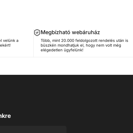
Megbízható webáruház
l velünk a
Több, mint 20.000 feldolgozott rendelés után is
ekért!
büszkén mondhatjuk el, hogy nem volt még
elégedetlen ügyfelünk!
nkre