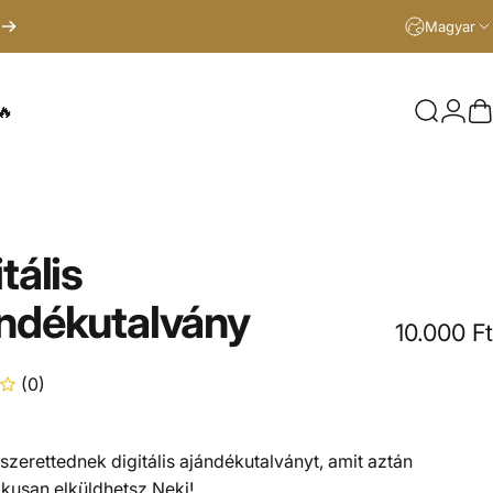
Magyar
🔥
Keresés
Beje
K
tális
ndékutalvány
10.000 Ft
(0)
 szerettednek digitális ajándékutalványt, amit aztán
ikusan elküldhetsz Neki!