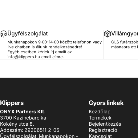
Ügyfélszolgálat
Villámgyor
Munkanapokon 9:00-14:00 között
telefonon
vagy
GLS futárszolg
live chatben is állunk rendelkezésedre!
másnapra ott 
Egyéb esetben kérlek írj emailt az
info@klippers.hu
email címre.
Klippers
Gyors linkek
ONYX Partners Kft.
Kezdőlap
3700 Kazincbarcika
Termékek
Kökény utca 8.
Bejelentkezés
Adószám: 29206511-2-05
Regisztráció
Ügyfélszolgálat: Munkanapokon -
Kapcsolat