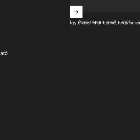
Adja meg e-mail címét
Így biztos lehet benne, hogy sose
tató