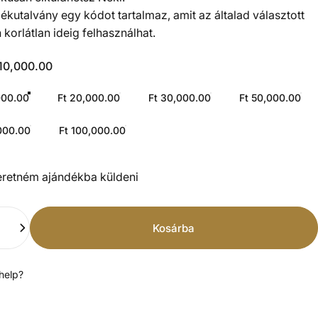
ékutalvány egy kódot tartalmaz, amit az általad választott
 korlátlan ideig felhasználhat.
 10,000.00
000.00
Ft 20,000.00
Ft 30,000.00
Ft 50,000.00
000.00
Ft 100,000.00
ékutalvány címzettjének űrlapja összecsukva
eretném ajándékba küldeni
ég
Kosárba
help?