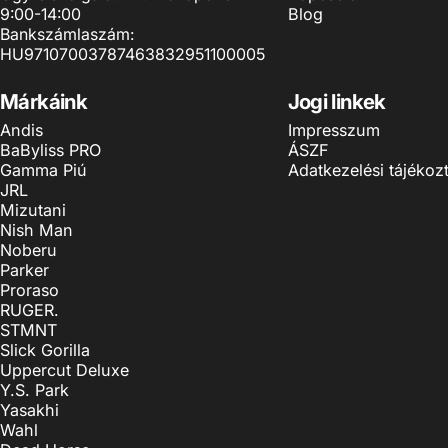
9:00-14:00
Blog
Bankszámlaszám:
HU97107003787463832951100005
Márkáink
Jogi linkek
Andis
Impresszum
BaByliss PRO
ÁSZF
Gamma Piú
Adatkezelési tájékoz
JRL
Mizutani
Nish Man
Noberu
Parker
Proraso
RUGER.
STMNT
Slick Gorilla
Uppercut Deluxe
Y.S. Park
Yasakhi
Wahl