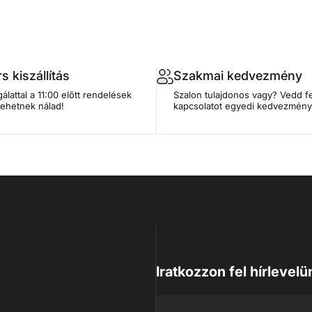
s kiszállítás
Szakmai kedvezmény
álattal a 11:00 előtt rendelések
Szalon tulajdonos vagy? Vedd fe
lehetnek nálad!
kapcsolatot egyedi kedvezmény
Iratkozzon fel hírlevelü